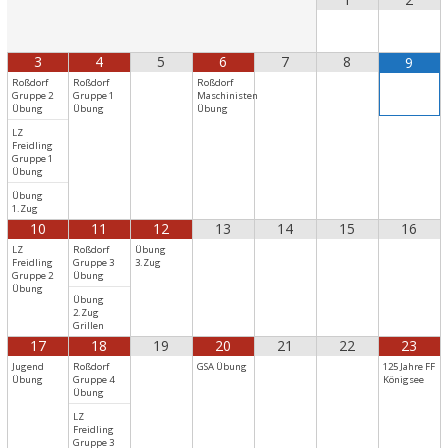
3
4
5
6
7
8
9
Roßdorf
Roßdorf
Roßdorf
Gruppe 2
Gruppe 1
Maschinisten
Übung
Übung
Übung
LZ
Freidling
Gruppe 1
Übung
Übung
1.Zug
10
11
12
13
14
15
16
LZ
Roßdorf
Übung
Freidling
Gruppe 3
3.Zug
Gruppe 2
Übung
Übung
Übung
2.Zug
Grillen
17
18
19
20
21
22
23
Jugend
Roßdorf
GSA Übung
125 Jahre FF
Übung
Gruppe 4
Königsee
Übung
LZ
Freidling
Gruppe 3