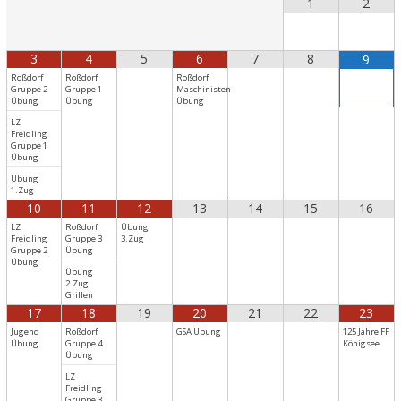
1
2
3
4
5
6
7
8
9
Roßdorf
Roßdorf
Roßdorf
Gruppe 2
Gruppe 1
Maschinisten
Übung
Übung
Übung
LZ
Freidling
Gruppe 1
Übung
Übung
1.Zug
10
11
12
13
14
15
16
LZ
Roßdorf
Übung
Freidling
Gruppe 3
3.Zug
Gruppe 2
Übung
Übung
Übung
2.Zug
Grillen
17
18
19
20
21
22
23
Jugend
Roßdorf
GSA Übung
125 Jahre FF
Übung
Gruppe 4
Königsee
Übung
LZ
Freidling
Gruppe 3