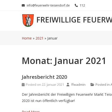
Skip
info@feuerwehr-teisendorf.de
112
to
content
FREIWILLIGE FEUER
Home
»
2021
»
Januar
Monat:
Januar 2021
Jahresbericht 2020
Posted on
22. Januar 2021
ffwadmin
Posted in
Der Jahresbericht der Freiwilligen Feuerwehr Markt Teis
2020 ist nun öffentlich verfügbar!
Read More