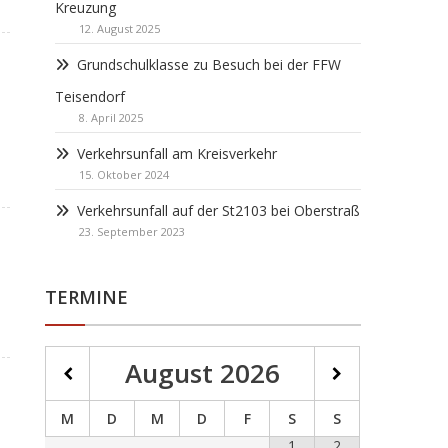
Kreuzung
12. August 2025
Grundschulklasse zu Besuch bei der FFW
Teisendorf
8. April 2025
Verkehrsunfall am Kreisverkehr
15. Oktober 2024
Verkehrsunfall auf der St2103 bei Oberstraß
23. September 2023
TERMINE
August
2026
M
D
M
D
F
S
S
1
2