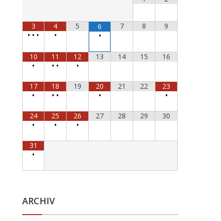
3
4
5
7
8
9
6
•
•
•
•
•
10
11
12
13
14
15
16
•
•
•
•
17
18
19
20
21
22
23
•
•
•
•
•
24
25
26
27
28
29
30
•
•
•
31
•
ARCHIV