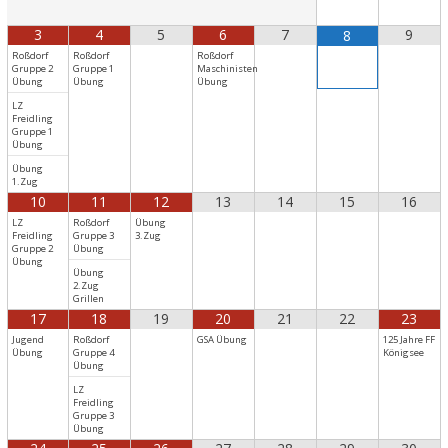
3
4
5
6
7
9
8
Roßdorf
Roßdorf
Roßdorf
Gruppe 2
Gruppe 1
Maschinisten
Übung
Übung
Übung
LZ
Freidling
Gruppe 1
Übung
Übung
1.Zug
10
11
12
13
14
15
16
LZ
Roßdorf
Übung
Freidling
Gruppe 3
3.Zug
Gruppe 2
Übung
Übung
Übung
2.Zug
Grillen
17
18
19
20
21
22
23
Jugend
Roßdorf
GSA Übung
125 Jahre FF
Übung
Gruppe 4
Königsee
Übung
LZ
Freidling
Gruppe 3
Übung