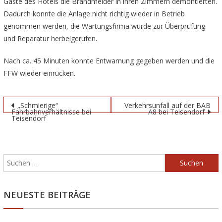
Gäste des Hotels die Brandmelder in ihren Zimmern demontierten.
Dadurch konnte die Anlage nicht richtig wieder in Betrieb
genommen werden, die Wartungsfirma wurde zur Überprüfung
und Reparatur herbeigerufen.
Nach ca. 45 Minuten konnte Entwarnung gegeben werden und die
FFW wieder einrücken.
Beitragsnavigation
„Schmierige“
Verkehrsunfall auf der BAB
Fahrbahnverhältnisse bei
A8 bei Teisendorf
Teisendorf
Suchen
nach:
NEUESTE BEITRÄGE