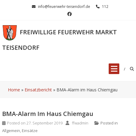
Skip
info@feuerwehr-teisendorf.de
112
to
content
FREIWILLIGE FEUERWEHR MARKT
TEISENDORF
Home
»
Einsatzbericht
»
BMA-Alarm im Haus Chiemgau
BMA-Alarm Im Haus Chiemgau
Posted on
27. September 2019
ffwadmin
Posted in
Allgemein
,
Einsätze