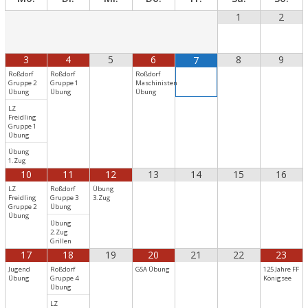
1
2
3
4
5
6
8
9
7
Roßdorf
Roßdorf
Roßdorf
Gruppe 2
Gruppe 1
Maschinisten
Übung
Übung
Übung
LZ
Freidling
Gruppe 1
Übung
Übung
1.Zug
10
11
12
13
14
15
16
LZ
Roßdorf
Übung
Freidling
Gruppe 3
3.Zug
Gruppe 2
Übung
Übung
Übung
2.Zug
Grillen
17
18
19
20
21
22
23
Jugend
Roßdorf
GSA Übung
125 Jahre FF
Übung
Gruppe 4
Königsee
Übung
LZ