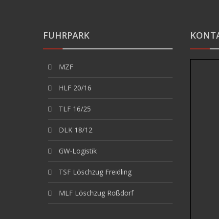
FUHRPARK
KONT
MZF
HLF 20/16
TLF 16/25
DLK 18/12
GW-Logistik
TSF Löschzug Freidling
MLF Löschzug Roßdorf