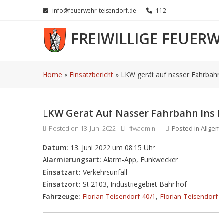
Skip
info@feuerwehr-teisendorf.de
112
to
content
FREIWILLIGE FEUER
Home
»
Einsatzbericht
»
LKW gerät auf nasser Fahrbahn
LKW Gerät Auf Nasser Fahrbahn Ins
Posted on
13. Juni 2022
ffwadmin
Posted in
Allge
Datum:
13. Juni 2022 um 08:15 Uhr
Alarmierungsart:
Alarm-App, Funkwecker
Einsatzart:
Verkehrsunfall
Einsatzort:
St 2103, Industriegebiet Bahnhof
Fahrzeuge:
Florian Teisendorf 40/1
,
Florian Teisendorf