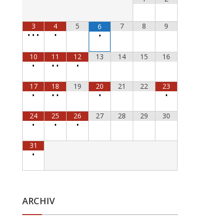
3
4
5
7
8
9
6
•
•
•
•
•
10
11
12
13
14
15
16
•
•
•
•
17
18
19
20
21
22
23
•
•
•
•
•
24
25
26
27
28
29
30
•
•
•
31
•
ARCHIV