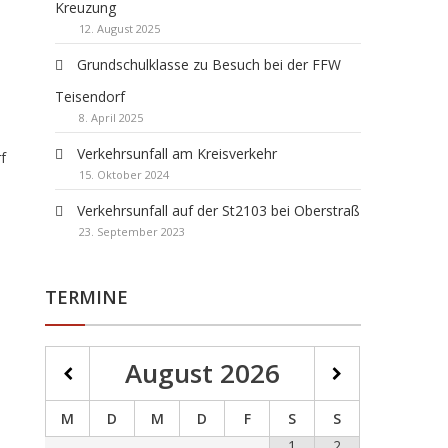
Kreuzung
12. August 2025
Grundschulklasse zu Besuch bei der FFW
Teisendorf
8. April 2025
Verkehrsunfall am Kreisverkehr
f
15. Oktober 2024
Verkehrsunfall auf der St2103 bei Oberstraß
23. September 2023
TERMINE
August
2026
M
D
M
D
F
S
S
1
2