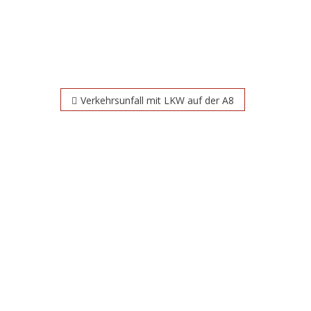
Beitragsnavigation
Verkehrsunfall mit LKW auf der A8