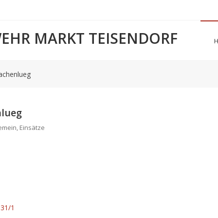
WEHR MARKT TEISENDORF
Vachenlueg
nlueg
gemein
,
Einsätze
 31/1