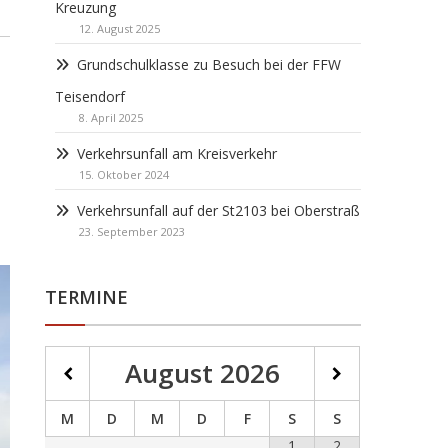
Kreuzung
12. August 2025
Grundschulklasse zu Besuch bei der FFW
Teisendorf
8. April 2025
Verkehrsunfall am Kreisverkehr
15. Oktober 2024
d
Verkehrsunfall auf der St2103 bei Oberstraß
23. September 2023
TERMINE
August
2026
M
D
M
D
F
S
S
1
2