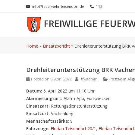
Skip
info@feuerwehr-teisendorf.de
112
to
content
FREIWILLIGE FEUER
Home
»
Einsatzbericht
»
Drehleiterunterstützung BRK 
Drehleiterunterstützung BRK Vache
Posted on
6. April 2022
ffwadmin
Posted in
All
Datum:
6. April 2022 um 11:10 Uhr
Alarmierungsart:
Alarm-App, Funkwecker
Einsatzart:
Rettungsdienstunterstützung
Einsatzort:
Vachenlueg
Mannschaftsstärke:
9
Fahrzeuge:
Florian Teisendorf 20/1
,
Florian Teisendorf