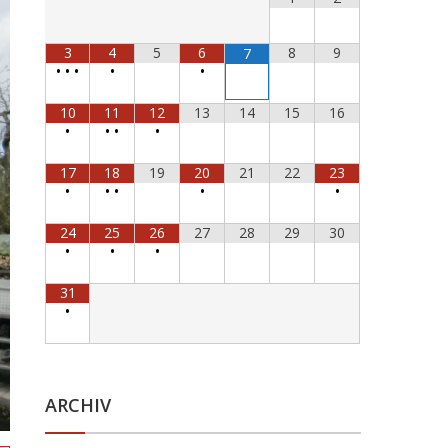
3
4
5
6
8
9
7
•
•
•
•
•
10
11
12
13
14
15
16
•
•
•
•
17
18
19
20
21
22
23
•
•
•
•
•
24
25
26
27
28
29
30
•
•
•
31
•
ARCHIV